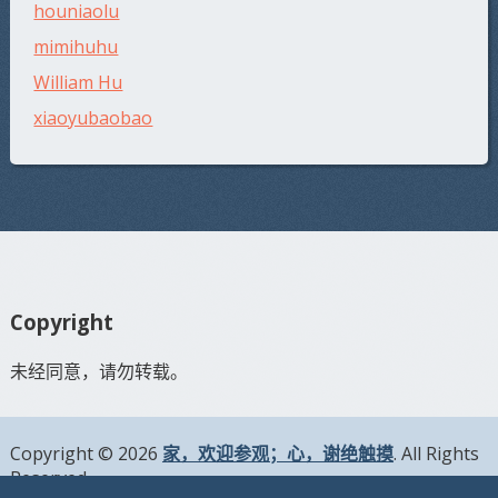
houniaolu
mimihuhu
William Hu
xiaoyubaobao
Copyright
未经同意，请勿转载。
Copyright © 2026
家，欢迎参观；心，谢绝触摸
. All Rights
Reserved.