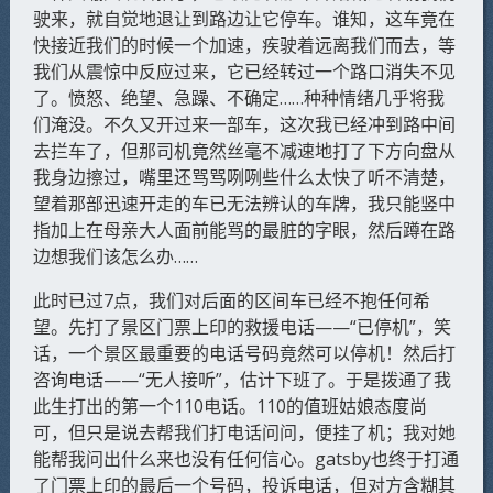
驶来，就自觉地退让到路边让它停车。谁知，这车竟在
快接近我们的时候一个加速，疾驶着远离我们而去，等
我们从震惊中反应过来，它已经转过一个路口消失不见
了。愤怒、绝望、急躁、不确定……种种情绪几乎将我
们淹没。不久又开过来一部车，这次我已经冲到路中间
去拦车了，但那司机竟然丝毫不减速地打了下方向盘从
我身边擦过，嘴里还骂骂咧咧些什么太快了听不清楚，
望着那部迅速开走的车已无法辨认的车牌，我只能竖中
指加上在母亲大人面前能骂的最脏的字眼，然后蹲在路
边想我们该怎么办……
此时已过7点，我们对后面的区间车已经不抱任何希
望。先打了景区门票上印的救援电话——“已停机”，笑
话，一个景区最重要的电话号码竟然可以停机！然后打
咨询电话——“无人接听”，估计下班了。于是拨通了我
此生打出的第一个110电话。110的值班姑娘态度尚
可，但只是说去帮我们打电话问问，便挂了机；我对她
能帮我问出什么来也没有任何信心。gatsby也终于打通
了门票上印的最后一个号码，投诉电话，但对方含糊其