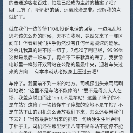
的普通游客老百姓，怕是已经成为尘封的档案了吧？
laf……算了，听妈妈的话，远离政治是非。理解我的点
就好了。
就在我们一边等待110和投诉电话的回复，一边混乱地
思考该怎么办的时候，天不亡我啊，竟然又来了一部区
间车！但看到我们招手仍然没有任何丝毫减速的迹象。
这会儿我真的是不顾一切了，7点20了啊已经，99.99％
这就是最后一班车了，再拦不下来就真的完了，我就像
电影里一样张开双臂站在公路的最最中央，迎着车头过
来的方向……有本事就从老娘身上压过去吧！
车停了。我面前不到一米的地方。司机探出头来骂骂咧
咧地说：“这里不是车站不能停的！”要不是母亲大人在
场，我差点脱口而出“nmb不是车站！这竖了牌子的不
是车站？这修了一块给你车子停靠的空地不是车站？不
是车站下山的司机怎么会放我们下来，怎么还要带我们
下去？！”当然最后说出来的把第一句给硬生生地吞回
了肚子里。司机还在那里罗里八嗦不是车站不能停不能