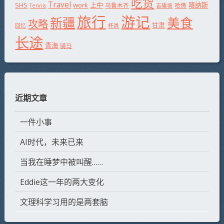
吃货
Travel
SHS
work
上中
喀纳斯
乌鲁木齐
哈佛
Tennis
吉隆坡
旅行
游记
新疆
美食
攻略
甘肃
回忆
杯具
长途
青海
骑马
近期文章
一件小事
AI时代，未来已来
当我在睡梦中被叫醒……
Eddie这一年的两大变化
文理科学习用的是两套脑