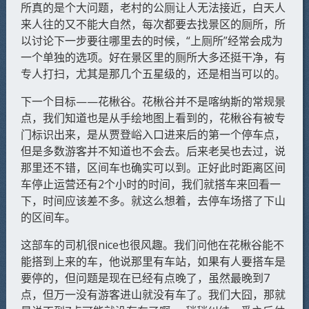
所真的是个大问题，老村的公厕让人无法接近，白天人
来人往的又不能大自然，每次都要去找景区的厕所，所
以讨论下一步要往哪里去的时候，“上厕所”经常会成为
一个单独的选项。好在景区里的厕所大多还挺干净，有
专人打扫，尤其是那几个五星级的，还是相当可以的。
下一个目标——花楸谷。花楸谷并不是喀纳斯的常规景
点，我们知道也是从手绘地图上看到的，花楸谷有被专
门标识出来，是从贾登峪入口进来后的第一个停车点，
但是多数游客并不知道也不会去。后来老吴也去过，说
那里还不错，区间车也确实可以到。正好此时距离区间
车停止运营还有2个小时的时间，我们就搭车来回看一
下，时间应该差不多。就这么想着，去停车场搭了下山
的区间车。
这部车的司机很nice也很风趣。我们问他在花楸谷能不
能搭到上来的车，他说那里有车站，如果有人要搭车是
要停的，但问题是现在已经有点晚了，虽然最晚到7
点，但万一没有游客进山就没有车了。我们大囧，那就