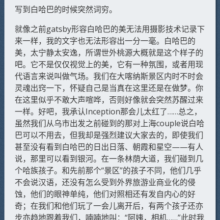
写到白哈巴的时候突然词穷。
就像之前gatsby形容白哈巴的美无法用摄影技术记录下
来一样，我的文字也无法形容出一分一毫。白哈巴的
美，太宁静太安逸，所谓世外桃源大概就是这个样子的
吧。它不是仅仅视觉上的美，它有一种氛围，或者用现
代语言来说叫做气场。我们在大喀纳斯景区内时不时会
灵魂出窍一下，怀疑自己是当真在这里还是在做梦。你
在这里似乎不敢大声喧哗，否则好像就会突然苏醒过来
一样。好吧，我承认Inception那会儿太红了……总之，
虽然我们从乌市出发之前碰到的那对上海couple说白哈
巴可以不用去，但我却是强烈建议大家去的，即使我们
甚至没有看到白哈巴的日出日落、朝霞和星空——有人
说，那里可以看到银河。在一条林荫大道，我们碰到几
个哈族孩子。和先前那个“景区”的孩子不同，他们几乎
不会说汉语，还没有怎么受到外界旅游业商业化的侵
蚀，他们的眼神单纯，他们对照相还有发自内心的好
奇；在我们和他们玩了一会儿离开后，有两个孩子还亦
步亦趋地跟着我们，喃喃地叫：“阿姨，相机……”此时我