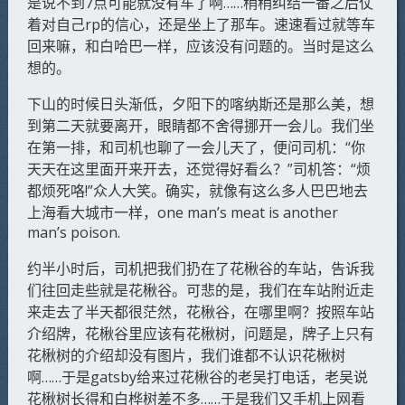
是说不到7点可能就没有车了啊……稍稍纠结一番之后仗
着对自己rp的信心，还是坐上了那车。速速看过就等车
回来嘛，和白哈巴一样，应该没有问题的。当时是这么
想的。
下山的时候日头渐低，夕阳下的喀纳斯还是那么美，想
到第二天就要离开，眼睛都不舍得挪开一会儿。我们坐
在第一排，和司机也聊了一会儿天了，便问司机：“你
天天在这里面开来开去，还觉得好看么？”司机答：“烦
都烦死咯!”众人大笑。确实，就像有这么多人巴巴地去
上海看大城市一样，one man’s meat is another
man’s poison.
约半小时后，司机把我们扔在了花楸谷的车站，告诉我
们往回走些就是花楸谷。可悲的是，我们在车站附近走
来走去了半天都很茫然，花楸谷，在哪里啊？按照车站
介绍牌，花楸谷里应该有花楸树，问题是，牌子上只有
花楸树的介绍却没有图片，我们谁都不认识花楸树
啊……于是gatsby给来过花楸谷的老吴打电话，老吴说
花楸树长得和白桦树差不多……于是我们又手机上网看