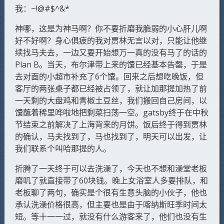
我：~!@#$^&*
神哪，这是为神马啊？你不要折磨我脆弱的小心肝儿啊
好不好啊？身心俱疲的我对贾林无言以对，只能让他继
续找马夫去，一边又要开始想万一真的没有马了的话的
Plan B。当天，布尔津带上来的馕已经基本告罄，于是
去对面的小超市补充了6个馕。回来之后想吃晚饭，但
客厅的两张桌子都已经被占领了，就让加那提加热了前
一天剩的大盘鸡和青椒土豆丝，我们搬回自己房间，以
馕蘸着稀里哗啦地把剩菜扫荡一空。gatsby终于在中秋
节结束之前解决了上海背来的月饼。饭后终于得到贾林
的确认，马夫找到了，马也找到了，明天可以出发，让
我们联系个叫哈那提的人。
折腾了一天终于可以去洗澡了，今天也不想和澡堂老板
磨叽了就直接带了60块钱。晚上女浴室人多要排队，和
老板聊了两句，确实是个很有生意头脑的小伙子，他也
承认洗澡价格很高，但主要也是由于喀纳斯旺季时间太
短。等十一一过，就没有什么游客来了，他们也没有生