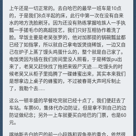
上午还是一切正常的。去白哈巴的最早一班车是10点
的，于是我们8点半起的床，此行中第一次在没有自来
水的地方洗脸刷牙。因为还没有熟练掌握哈族人一手执
瓢一手搓毛巾的高超技艺，我们只好互相协作着洗了
脸。早饭主要是老吴张罗的，他对加那提的锅碗瓢盆都
已经了如指掌，所以就自己拿电饭煲烧稀饭，一边又自
己在炉子上蒸了馒头鸡蛋什么的，整个就是自己家了。
电饭煲因为插在我们房间里没人照看，于是稀饭pu出
来了，老吴又赶快找了拖把来毁尸灭迹……吃馒头的时
候老吴又从柜子里捣腾了一碟蜂蜜出来，其实本来我们
是想拿边上桌子的蜂蜜的，不过被春哥大声呵斥制止
了，我勒个去……
这么一顿丰盛的早餐吃完就已经十点了，我们便赶去了
车站。车票60，集体代办边防证，但是拿不到自己的边
防证做纪念；另外一上车就要买白哈巴的门票，也是60
元。
喀纳斯去白哈巴的前一小段路和观鱼亭的重合，依然很