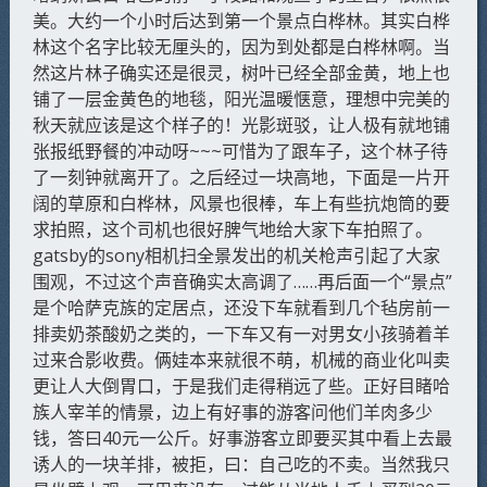
美。大约一个小时后达到第一个景点白桦林。其实白桦
林这个名字比较无厘头的，因为到处都是白桦林啊。当
然这片林子确实还是很灵，树叶已经全部金黄，地上也
铺了一层金黄色的地毯，阳光温暖惬意，理想中完美的
秋天就应该是这个样子的！光影斑驳，让人极有就地铺
张报纸野餐的冲动呀~~~可惜为了跟车子，这个林子待
了一刻钟就离开了。之后经过一块高地，下面是一片开
阔的草原和白桦林，风景也很棒，车上有些抗炮筒的要
求拍照，这个司机也很好脾气地给大家下车拍照了。
gatsby的sony相机扫全景发出的机关枪声引起了大家
围观，不过这个声音确实太高调了……再后面一个“景点”
是个哈萨克族的定居点，还没下车就看到几个毡房前一
排卖奶茶酸奶之类的，一下车又有一对男女小孩骑着羊
过来合影收费。俩娃本来就很不萌，机械的商业化叫卖
更让人大倒胃口，于是我们走得稍远了些。正好目睹哈
族人宰羊的情景，边上有好事的游客问他们羊肉多少
钱，答曰40元一公斤。好事游客立即要买其中看上去最
诱人的一块羊排，被拒，曰：自己吃的不卖。当然我只