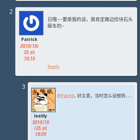
日哦~~要是我的话，我肯定路边捡块石头
砸车的~
Patrick
2010/10/
25 at
10:10
Reply
@Patrick
, 好主意，当时怎么没想到……
leelily
2010/10
/25 at
18:09