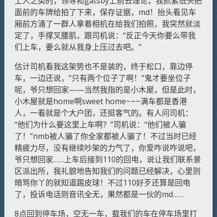
上人之类的，领导和gatsby上前去理论，我抓紧低头把
面前的车牌给拍了下来，保存证据，md！抬头看见车
厢前方涌了一群人拿着相机在给我们拍照，我突然就淡
定了，手撑叉腰肌，跟司机说：“反正今天你要么带我
们上车，要么就从我身上压过去吧。”
估计司机看我这架势也不是装的，终于松口，靠边停
车，一边还说，“只有两个位子了啊！”鬼才要坐位子
呢，爷只想回家——当然我指的是小木屋，但是此时，
小木屋就是home啊sweet home~~~满车都是香港
人，一看就是个大户团，还挺客气的。有人问司机：
“他们为什么要这里上车啊？”司机说：“他们被人骗
了！”nmb被人骗了你全家都被人骗了！不过当时已经
精疲力尽，没有继续吵架的力气了，你爱咋说咋说吧，
爷只想回家……上车后接到110的回电，说让我们联系景
区派出所，我礼貌地告知我们的问题已经解决，心里则
暗骂你丫的就知道踢皮球！不过110好歹还算是回电
了，投诉电话则音讯全无，果然都是一伙的md……
8点回到停车场，空无一车，载我们的车在停车场里打