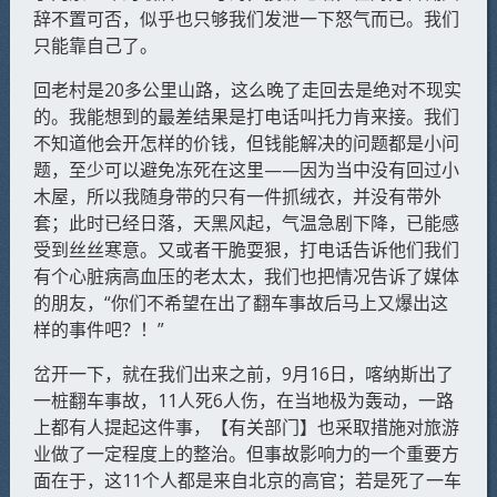
辞不置可否，似乎也只够我们发泄一下怒气而已。我们
只能靠自己了。
回老村是20多公里山路，这么晚了走回去是绝对不现实
的。我能想到的最差结果是打电话叫托力肯来接。我们
不知道他会开怎样的价钱，但钱能解决的问题都是小问
题，至少可以避免冻死在这里——因为当中没有回过小
木屋，所以我随身带的只有一件抓绒衣，并没有带外
套；此时已经日落，天黑风起，气温急剧下降，已能感
受到丝丝寒意。又或者干脆耍狠，打电话告诉他们我们
有个心脏病高血压的老太太，我们也把情况告诉了媒体
的朋友，“你们不希望在出了翻车事故后马上又爆出这
样的事件吧？！”
岔开一下，就在我们出来之前，9月16日，喀纳斯出了
一桩翻车事故，11人死6人伤，在当地极为轰动，一路
上都有人提起这件事，【有关部门】也采取措施对旅游
业做了一定程度上的整治。但事故影响力的一个重要方
面在于，这11个人都是来自北京的高官；若是死了一车