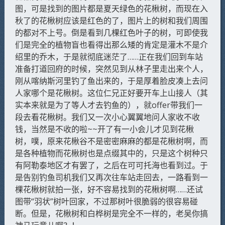
图，可是找到的图片都是夏天绿色的花楸树，而现在入
秋了的花楸树应该是红色的了，图片上的树和我们周围
的都对不上号。倒是看到几棵红色叶子的树，可即使我
们是完全的植物盲也看得出那么矮的肯定是灌木不是介
绍里的乔木，于是就彻底迷茫了……正在我们回到车站
准备打道回府的时候，突然见到从林子里走出来个人，
刚从喀纳斯河里钓了鱼出来的，于是厚着脸皮凑上去问
人家哪个是花楸树。这位仁兄正好要开车上山接人（其
实本来就是为了等人才去钓鱼的），就offer带我们一
段去看花楸树。我们又一次小心翼翼地问人家收不收
钱，当然是不收的啦~~开了有一小会儿才见到花楸
树，噗，原来花楸谷不是密密麻麻的都是花楸树啊，而
是各种植物而花楸树也是点缀其中的，只是这个树种只
有阿勒泰地区才有罢了，之后在可可托海也看到过。于
是告别钓鱼司机我们又再次往车站走回去，一路看到一
棵花楸树就拍一张，好不容易找到的花楸树啊……还试
图带“羽状”树叶回家，不过那树叶很脆弱的很容易碰
断。但是，花楸树和白桦树是完全不一样的，老吴你搞