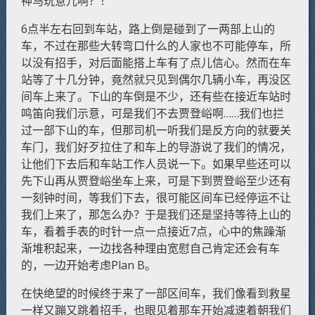
神马玩意儿啊？！
6点半左右回到车站，路上倒是碰到了一两部上山的
车，不过在那些大转弯口什么的人家也不可能停车，所
以没有招手，对后面能搭上车有了点儿信心。然而在车
站等了十几分钟，竟然就只见到偶尔几辆小车，再没区
间车上来了。下山的车倒是不少，还有些在接近车站时
鸣笛向我们示意，可是我们不去贾登峪啊……我们也拦
过一部下山的车，但那司机一听我们是反方向的就要关
车门，我们好歹拉住了和车上的导游说了我们的情况，
让他们下去后和车站工作人员说一下。如果早些还可以
先下山再从贾登峪坐车上来，可是下到贾登峪至少还有
一刻钟时间，等我们下去，很可能区间车已经停运不让
我们上来了，那怎么办？于是我们还是坚持等待上山的
车，看着手表的时针一点一点接近7点，心中的焦躁渐
渐堆积起来，一边找各种理由宽慰自己肯定还会有车
的，一边开始考虑Plan B。
在快绝望的时候终于来了一部区间车，我们像看到救星
一样又蹦又跳着招手，也眼见着那车开始减速着朝我们