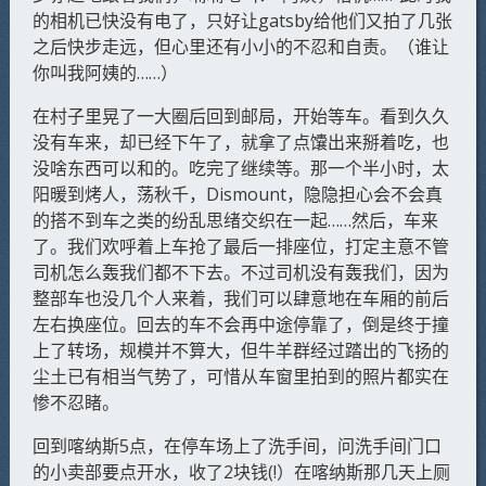
的相机已快没有电了，只好让gatsby给他们又拍了几张
之后快步走远，但心里还有小小的不忍和自责。（谁让
你叫我阿姨的……）
在村子里晃了一大圈后回到邮局，开始等车。看到久久
没有车来，却已经下午了，就拿了点馕出来掰着吃，也
没啥东西可以和的。吃完了继续等。那一个半小时，太
阳暖到烤人，荡秋千，Dismount，隐隐担心会不会真
的搭不到车之类的纷乱思绪交织在一起……然后，车来
了。我们欢呼着上车抢了最后一排座位，打定主意不管
司机怎么轰我们都不下去。不过司机没有轰我们，因为
整部车也没几个人来着，我们可以肆意地在车厢的前后
左右换座位。回去的车不会再中途停靠了，倒是终于撞
上了转场，规模并不算大，但牛羊群经过踏出的飞扬的
尘土已有相当气势了，可惜从车窗里拍到的照片都实在
惨不忍睹。
回到喀纳斯5点，在停车场上了洗手间，问洗手间门口
的小卖部要点开水，收了2块钱(!）在喀纳斯那几天上厕