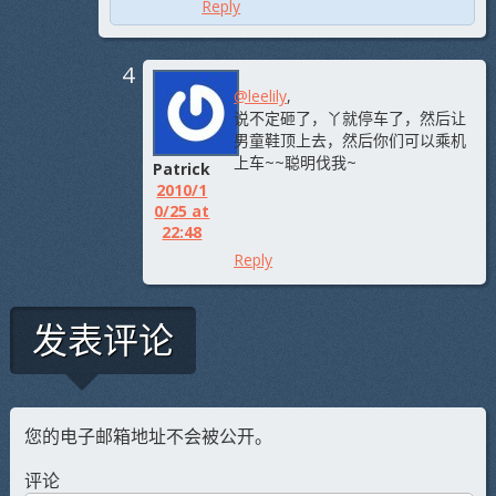
Reply
@leelily
,
说不定砸了，丫就停车了，然后让
男童鞋顶上去，然后你们可以乘机
上车~~聪明伐我~
Patrick
2010/1
0/25 at
22:48
Reply
发表评论
您的电子邮箱地址不会被公开。
评论