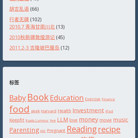
胡言乱语
(66)
行者无疆
(102)
2010.7 青海甘南川北
(13)
2010秋新疆敦煌游记
(45)
2011.2-3 吉隆坡巴厘岛
(12)
标签
Book
Baby
Education
Exercise
Finance
food
Investment
Health
Harvard
geek
iPad
money
LLM
music
Keepfit
love
movie
live
Kuala Lumpur
Reading
recipe
Parenting
Pregnant
pic