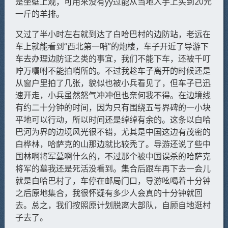
是坐壁上观，可用来没有yy过能从当地人手上买到20元
一斤的羊排。
又过了半小时左右就到达了白哈巴村的边防站，老远在
车上就能看到“西北第一哨”的炮楼，车子开近了导游下
车去办理边防证之类的事宜，我们不能下车，还被千叮
咛万嘱咐不能拍哨所的。不过我趁车子离开的时候还是
从窗户里拍了几张，貌似也被小兵看见了，但车子已迅
速开走，小兵虽然怒气冲冲但也奈何我不得。在边境线
有约二十分钟的时间，因为只有围绕五号界碑的一小块
平地可以行动，所以时间还是绰绰有余的。这条以白哈
巴河为界的边境风光很不错，尤其是中国这边有茂密的
白桦林，哈萨克的山那边就比较秃了。导游还说了些中
国林啊将军墓啊什么的，不过那个被中国误杀的哈萨克
将军的墓我还是死活没看到。集合后跟车再下去一会儿
就是白哈巴村了，车停在邮局门口，导游吆喝着十分钟
之后原地集合，我很怀疑有多少人会真的十分钟就回
去。总之，我们按照原计划脱离大部队，自顾自地逛村
子去了。