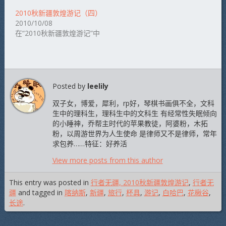
2010秋新疆敦煌游记（四）
2010/10/08
在“2010秋新疆敦煌游记”中
Posted by
leelily
双子女，博爱，犀利，rp好，琴棋书画俱不全，文科
生中的理科生，理科生中的文科生 有经常性失眠倾向
的小睡神，乔帮主时代的苹果教徒，阿婆粉，木拓
粉，以周游世界为人生使命 是律师又不是律师，常年
求包养……特征：好养活
View more posts from this author
This entry was posted in
行者无疆, 2010秋新疆敦煌游记
,
行者无
疆
and tagged in
喀纳斯
,
新疆
,
旅行
,
杯具
,
游记
,
白哈巴
,
花楸谷
,
长途
.